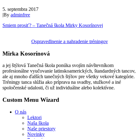
5. septembra 2017
|
By
adminfree
Smiem prosiť? – Tanečná škola Mirky Kosorínovej
Ospravedlnenie a nahradenie tréningov
Mirka Kosorínová
a jej štýlová Tanečná škola ponúka svojím návštevníkom
profesionálne vyučovanie latinskoamerických, štandardných tancov,
ale aj mnoho ďalších tanečných štýlov pre všetky vekové kategórie.
Tréningy tanca slúžia ako príprava na svadby, stužkové a iné
spoločenské udalosti, či už individuálne alebo kolektívne.
Custom Menu Wizard
O nás
Lektori
Naša škola
Naše priestory
Novinky