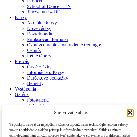
Partneri
School of Dance – EN
Tanzschule – DE
Kurzy
Aktuálne kurzy
Nové zápisy
Rozvrh hodín
Prihlasovací formulár
Ospravedlnenie a nahradenie tréningov
Cenník
Letné tábory
Pre vás
Časté otázky
Informácie o Paysy
Darčekové poukážky
Benefity
Vystúpenia
Galéria
Fotogaléria
Videogaléria
Kontakt
Spravovať Súhlas
Zásady používania súborov cookie (EÚ)
Na poskytovanie tých najlepších skúseností používame technológie, ako sú súbory
cookie na ukladanie a/alebo prístup k informáciám o zariadení. Súhlas s týmito
© 2017 Smiem prosiť – Tanečná škola Mirky Kosorínovej
technológiami nám umožní spracovávať údaje, ako je správanie pri prehliadaní alebo