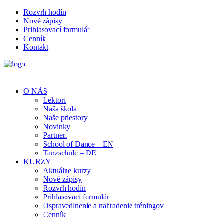
Rozvrh hodín
Nové zápisy
Prihlasovací formulár
Cenník
Kontakt
O NÁS
Lektori
Naša škola
Naše priestory
Novinky
Partneri
School of Dance – EN
Tanzschule – DE
KURZY
Aktuálne kurzy
Nové zápisy
Rozvrh hodín
Prihlasovací formulár
Ospravedlnenie a nahradenie tréningov
Cenník