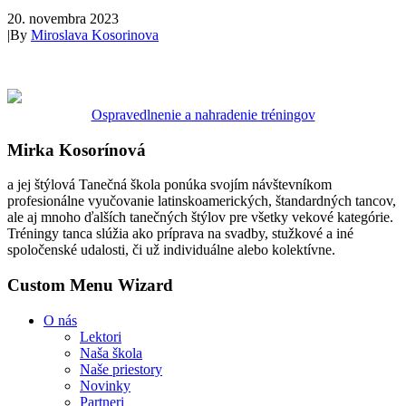
20. novembra 2023
|
By
Miroslava Kosorinova
Ospravedlnenie a nahradenie tréningov
Mirka Kosorínová
a jej štýlová Tanečná škola ponúka svojím návštevníkom
profesionálne vyučovanie latinskoamerických, štandardných tancov,
ale aj mnoho ďalších tanečných štýlov pre všetky vekové kategórie.
Tréningy tanca slúžia ako príprava na svadby, stužkové a iné
spoločenské udalosti, či už individuálne alebo kolektívne.
Custom Menu Wizard
O nás
Lektori
Naša škola
Naše priestory
Novinky
Partneri