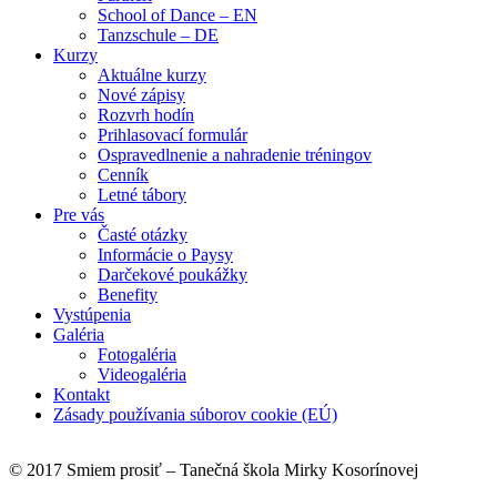
School of Dance – EN
Tanzschule – DE
Kurzy
Aktuálne kurzy
Nové zápisy
Rozvrh hodín
Prihlasovací formulár
Ospravedlnenie a nahradenie tréningov
Cenník
Letné tábory
Pre vás
Časté otázky
Informácie o Paysy
Darčekové poukážky
Benefity
Vystúpenia
Galéria
Fotogaléria
Videogaléria
Kontakt
Zásady používania súborov cookie (EÚ)
© 2017 Smiem prosiť – Tanečná škola Mirky Kosorínovej