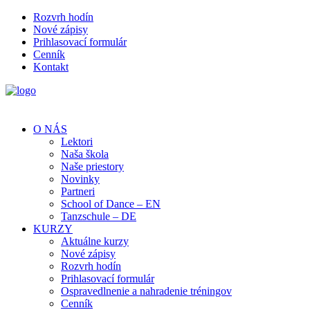
Rozvrh hodín
Nové zápisy
Prihlasovací formulár
Cenník
Kontakt
O NÁS
Lektori
Naša škola
Naše priestory
Novinky
Partneri
School of Dance – EN
Tanzschule – DE
KURZY
Aktuálne kurzy
Nové zápisy
Rozvrh hodín
Prihlasovací formulár
Ospravedlnenie a nahradenie tréningov
Cenník