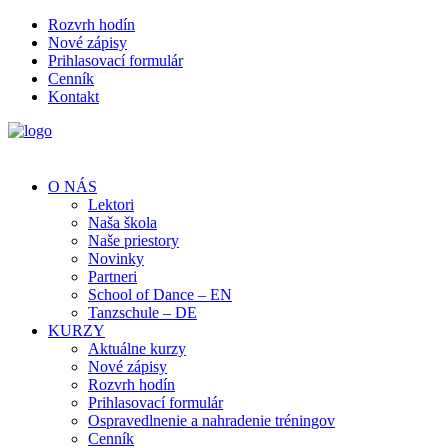
Rozvrh hodín
Nové zápisy
Prihlasovací formulár
Cenník
Kontakt
O NÁS
Lektori
Naša škola
Naše priestory
Novinky
Partneri
School of Dance – EN
Tanzschule – DE
KURZY
Aktuálne kurzy
Nové zápisy
Rozvrh hodín
Prihlasovací formulár
Ospravedlnenie a nahradenie tréningov
Cenník