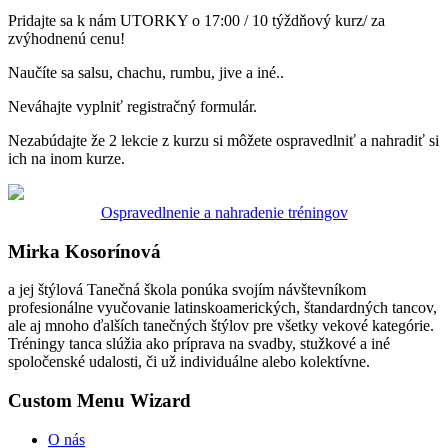
Pridajte sa k nám UTORKY o 17:00 / 10 týždňový kurz/ za
zvýhodnenú cenu!
Naučíte sa salsu, chachu, rumbu, jive a iné..
Neváhajte vyplniť registračný formulár.
Nezabúdajte že 2 lekcie z kurzu si môžete ospravedlniť a nahradiť si
ich na inom kurze.
Ospravedlnenie a nahradenie tréningov
Mirka Kosorínová
a jej štýlová Tanečná škola ponúka svojím návštevníkom
profesionálne vyučovanie latinskoamerických, štandardných tancov,
ale aj mnoho ďalších tanečných štýlov pre všetky vekové kategórie.
Tréningy tanca slúžia ako príprava na svadby, stužkové a iné
spoločenské udalosti, či už individuálne alebo kolektívne.
Custom Menu Wizard
O nás