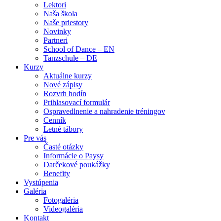
Lektori
Naša škola
Naše priestory
Novinky
Partneri
School of Dance – EN
Tanzschule – DE
Kurzy
Aktuálne kurzy
Nové zápisy
Rozvrh hodín
Prihlasovací formulár
Ospravedlnenie a nahradenie tréningov
Cenník
Letné tábory
Pre vás
Časté otázky
Informácie o Paysy
Darčekové poukážky
Benefity
Vystúpenia
Galéria
Fotogaléria
Videogaléria
Kontakt