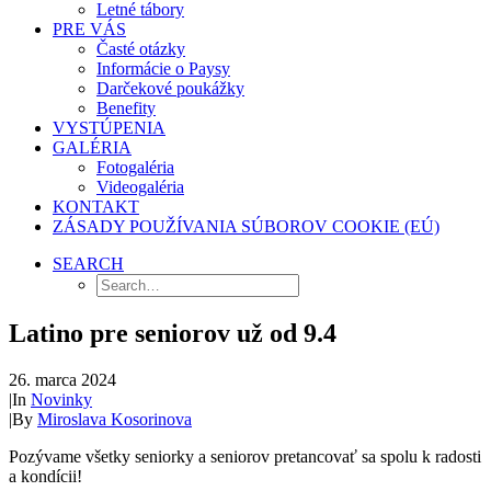
Letné tábory
PRE VÁS
Časté otázky
Informácie o Paysy
Darčekové poukážky
Benefity
VYSTÚPENIA
GALÉRIA
Fotogaléria
Videogaléria
KONTAKT
ZÁSADY POUŽÍVANIA SÚBOROV COOKIE (EÚ)
SEARCH
Latino pre seniorov už od 9.4
26. marca 2024
|
In
Novinky
|
By
Miroslava Kosorinova
Pozývame všetky seniorky a seniorov pretancovať sa spolu k radosti
a kondícii!