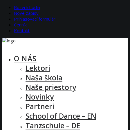
Rozvrh hodín
Nové zápisy
Prihlasovací formulár
Cenník
Kontakt
O NÁS
Lektori
Naša škola
Naše priestory
Novinky
Partneri
School of Dance – EN
Tanzschule – DE