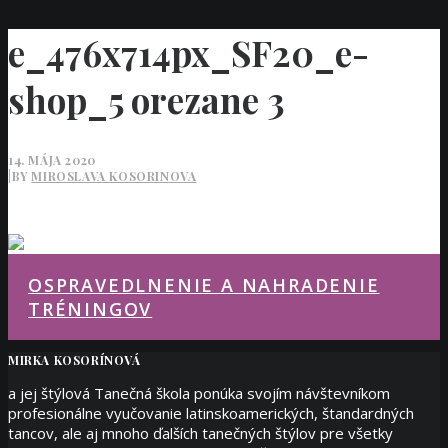
e_476x714px_SF20_e-
shop_5 orezane 3
14. MÁJA 2020
|
BY
MIROSLAVA KOSORINOVA
OSPRAVEDLNENIE A NAHRADENIE
TRÉNINGOV
MIRKA KOSORÍNOVÁ
a jej štýlová Tanečná škola ponúka svojím návštevníkom
profesionálne vyučovanie latinskoamerických, štandardných
tancov, ale aj mnoho ďalších tanečných štýlov pre všetky