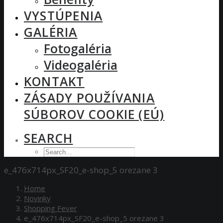
VYSTÚPENIA
GALÉRIA
Fotogaléria
Videogaléria
KONTAKT
ZÁSADY POUŽÍVANIA
SÚBOROV COOKIE (EÚ)
SEARCH
e_476x714px_SF20_e-shop_5 orezane 3
Home
Novinky
Shopping Fever
e_476x714px_SF20_e-shop_5 orezane 3