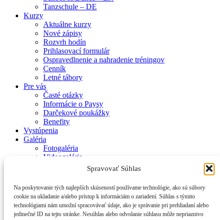
Tanzschule – DE
Kurzy
Aktuálne kurzy
Nové zápisy
Rozvrh hodín
Prihlasovací formulár
Ospravedlnenie a nahradenie tréningov
Cenník
Letné tábory
Pre vás
Časté otázky
Informácie o Paysy
Darčekové poukážky
Benefity
Vystúpenia
Galéria
Fotogaléria
Videogaléria
Kontakt
Spravovať Súhlas
Zásady používania súborov cookie (EÚ)
Na poskytovanie tých najlepších skúseností používame technológie, ako sú súbory
cookie na ukladanie a/alebo prístup k informáciám o zariadení. Súhlas s týmito
© 2017 Smiem prosiť – Tanečná škola Mirky Kosorínovej
technológiami nám umožní spracovávať údaje, ako je správanie pri prehliadaní alebo
jedinečné ID na tejto stránke. Nesúhlas alebo odvolanie súhlasu môže nepriaznivo