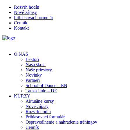
Rozvrh hodín
Nové zápisy
Prihlasovací formulár
Cenník
Kontakt
O NÁS
Lektori
Naša škola
Naše priestory
Novinky
Partneri
School of Dance – EN
Tanzschule – DE
KURZY
Aktuálne kurzy
Nové zápisy
Rozvrh hodín
Prihlasovací formulár
Ospravedlnenie a nahradenie tréningov
Cenník