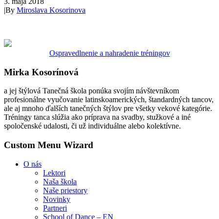
3. mája 2018
|
By
Miroslava Kosorinova
Ospravedlnenie a nahradenie tréningov
Mirka Kosorínová
a jej štýlová Tanečná škola ponúka svojím návštevníkom
profesionálne vyučovanie latinskoamerických, štandardných tancov,
ale aj mnoho ďalších tanečných štýlov pre všetky vekové kategórie.
Tréningy tanca slúžia ako príprava na svadby, stužkové a iné
spoločenské udalosti, či už individuálne alebo kolektívne.
Custom Menu Wizard
O nás
Lektori
Naša škola
Naše priestory
Novinky
Partneri
School of Dance – EN