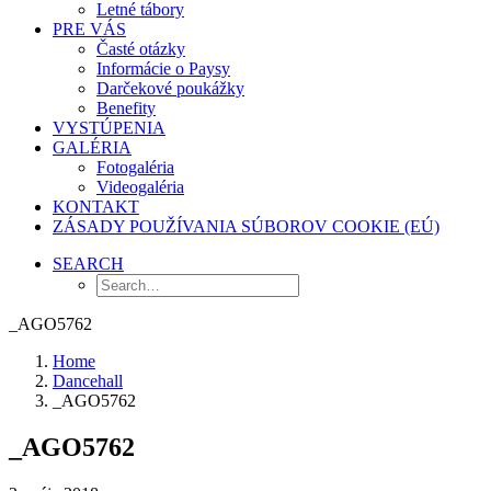
Letné tábory
PRE VÁS
Časté otázky
Informácie o Paysy
Darčekové poukážky
Benefity
VYSTÚPENIA
GALÉRIA
Fotogaléria
Videogaléria
KONTAKT
ZÁSADY POUŽÍVANIA SÚBOROV COOKIE (EÚ)
SEARCH
_AGO5762
Home
Dancehall
_AGO5762
_AGO5762