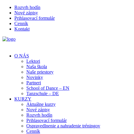
Rozvrh hodín
Nové zápisy
Prihlasovací formulár
Cenník
Kontakt
O NÁS
Lektori
Naša škola
Naše priestory
Novinky
Partneri
School of Dance – EN
Tanzschule – DE
KURZY
Aktuálne kurzy
Nové zápisy
Rozvrh hodín
Prihlasovací formulár
Ospravedlnenie a nahradenie tréningov
Cenník