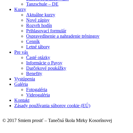
Tanzschule – DE
Kurzy
Aktuálne kurzy
Nové zápisy
Rozvrh hodín
Prihlasovací formulár
Ospravedlnenie a nahradenie tréningov
Cenník
Letné tábory
Pre vás
Časté otázky
Informácie o Paysy
Darčekové poukážky
Benefity
Vystúpenia
Galéria
Fotogaléria
Videogaléria
Kontakt
Zásady používania súborov cookie (EÚ)
© 2017 Smiem prosiť – Tanečná škola Mirky Kosorínovej