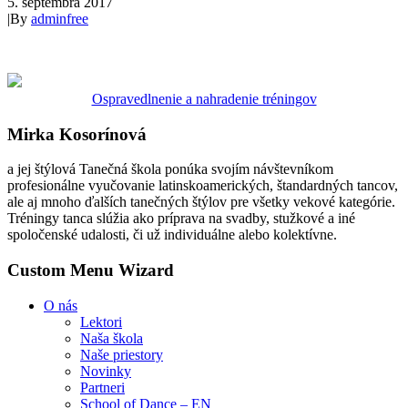
5. septembra 2017
|
By
adminfree
Ospravedlnenie a nahradenie tréningov
Mirka Kosorínová
a jej štýlová Tanečná škola ponúka svojím návštevníkom
profesionálne vyučovanie latinskoamerických, štandardných tancov,
ale aj mnoho ďalších tanečných štýlov pre všetky vekové kategórie.
Tréningy tanca slúžia ako príprava na svadby, stužkové a iné
spoločenské udalosti, či už individuálne alebo kolektívne.
Custom Menu Wizard
O nás
Lektori
Naša škola
Naše priestory
Novinky
Partneri
School of Dance – EN