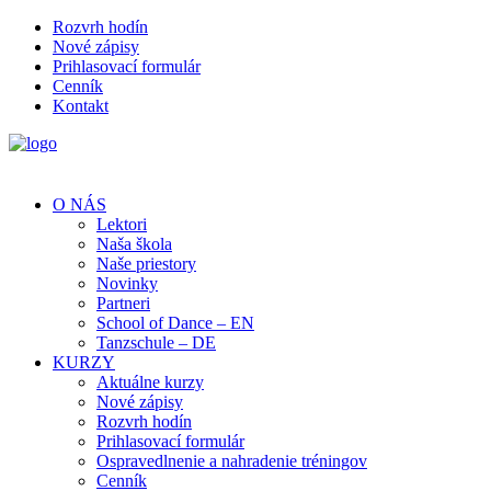
Rozvrh hodín
Nové zápisy
Prihlasovací formulár
Cenník
Kontakt
O NÁS
Lektori
Naša škola
Naše priestory
Novinky
Partneri
School of Dance – EN
Tanzschule – DE
KURZY
Aktuálne kurzy
Nové zápisy
Rozvrh hodín
Prihlasovací formulár
Ospravedlnenie a nahradenie tréningov
Cenník