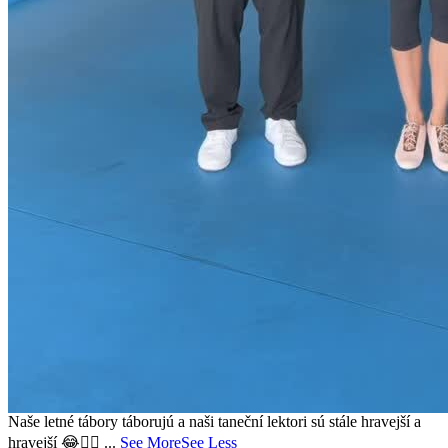
Naše letné tábory táborujú a naši taneční lektori sú stále hravejší a
hravejší 😂👌🏻
...
See More
See Less