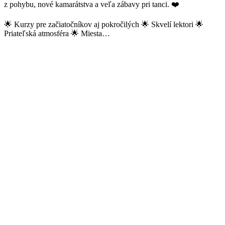
z pohybu, nové kamarátstva a veľa zábavy pri tanci. ❤️
🌟 Kurzy pre začiatočníkov aj pokročilých 🌟 Skvelí lektori 🌟
Priateľská atmosféra 🌟 Miesta…