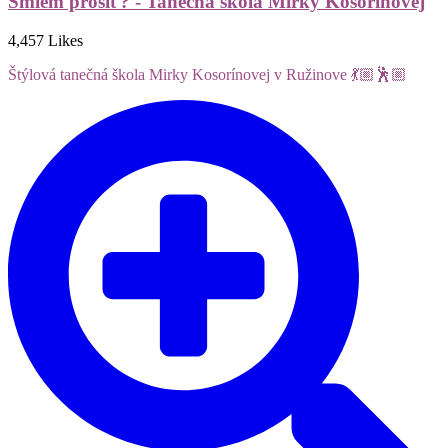
Smiem prosiť? - Tanečná škola Mirky Kosorínovej
4,457 Likes
Štýlová tanečná škola Mirky Kosorínovej v Ružinove 💃🏼🕺🏼