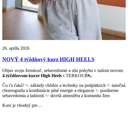
26. apríla 2026
NOVÝ 4 týždňový kurz HIGH HEELS
Objav svoju ženskosť, sebavedomie a silu pohybu v našom novom
4-týždňovom kurze High Heels
s TERKOU💃👠
Čo ťa čaká? ✨ základy chôdze a techniky na podpätkoch ✨ tanečná
choreografia a kombinácie plné energie a elegancie ✨ posilnenie
sebavedomia a ladnosti ✨ skvelá atmosféra a komunita žien
Kurz je vhodný pre…