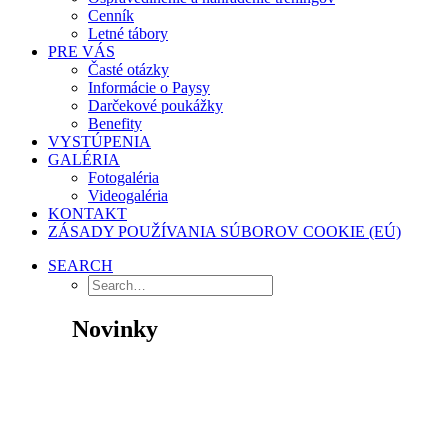
Cenník
Letné tábory
PRE VÁS
Časté otázky
Informácie o Paysy
Darčekové poukážky
Benefity
VYSTÚPENIA
GALÉRIA
Fotogaléria
Videogaléria
KONTAKT
ZÁSADY POUŽÍVANIA SÚBOROV COOKIE (EÚ)
SEARCH
Novinky