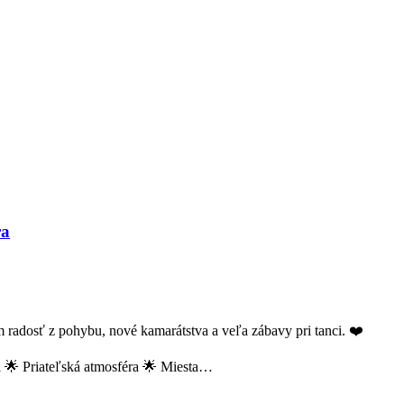
ra
 radosť z pohybu, nové kamarátstva a veľa zábavy pri tanci. ❤️
ri 🌟 Priateľská atmosféra 🌟 Miesta…