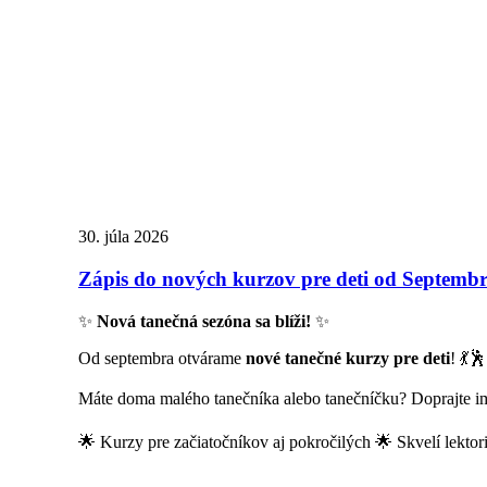
30. júla 2026
Zápis do nových kurzov pre deti od Septemb
✨
Nová tanečná sezóna sa blíži!
✨
Od septembra otvárame
nové tanečné kurzy pre deti
! 💃🕺
Máte doma malého tanečníka alebo tanečníčku? Doprajte im
🌟 Kurzy pre začiatočníkov aj pokročilých 🌟 Skvelí lekto