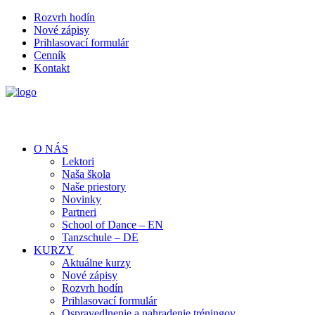
Rozvrh hodín
Nové zápisy
Prihlasovací formulár
Cenník
Kontakt
O NÁS
Lektori
Naša škola
Naše priestory
Novinky
Partneri
School of Dance – EN
Tanzschule – DE
KURZY
Aktuálne kurzy
Nové zápisy
Rozvrh hodín
Prihlasovací formulár
Ospravedlnenie a nahradenie tréningov