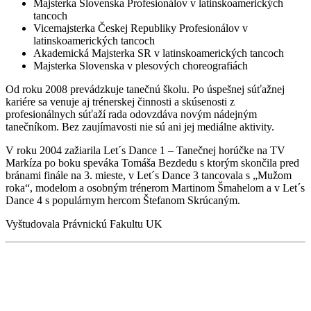
Majsterka Slovenska Profesionálov v latinskoamerických
tancoch
Vicemajsterka Českej Republiky Profesionálov v
latinskoamerických tancoch
Akademická Majsterka SR v latinskoamerických tancoch
Majsterka Slovenska v plesových choreografiách
Od roku 2008 prevádzkuje tanečnú školu. Po úspešnej súťažnej
kariére sa venuje aj trénerskej činnosti a skúsenosti z
profesionálnych súťaží rada odovzdáva novým nádejným
tanečníkom. Bez zaujímavosti nie sú ani jej mediálne aktivity.
V roku 2004 zažiarila Let´s Dance 1 – Tanečnej horúčke na TV
Markíza po boku speváka Tomáša Bezdedu s ktorým skončila pred
bránami finále na 3. mieste, v Let´s Dance 3 tancovala s „Mužom
roka“, modelom a osobným trénerom Martinom Šmahelom a v Let´s
Dance 4 s populárnym hercom Štefanom Skrúcaným.
Vyštudovala Právnickú Fakultu UK