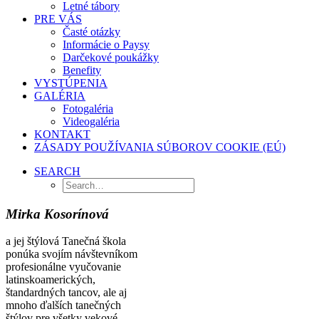
Letné tábory
PRE VÁS
Časté otázky
Informácie o Paysy
Darčekové poukážky
Benefity
VYSTÚPENIA
GALÉRIA
Fotogaléria
Videogaléria
KONTAKT
ZÁSADY POUŽÍVANIA SÚBOROV COOKIE (EÚ)
SEARCH
Mirka Kosorínová
a jej štýlová Tanečná škola
ponúka svojím návštevníkom
profesionálne vyučovanie
latinskoamerických,
štandardných tancov, ale aj
mnoho ďalších tanečných
štýlov pre všetky vekové