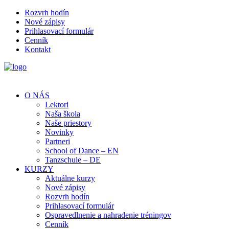
Rozvrh hodín
Nové zápisy
Prihlasovací formulár
Cenník
Kontakt
O NÁS
Lektori
Naša škola
Naše priestory
Novinky
Partneri
School of Dance – EN
Tanzschule – DE
KURZY
Aktuálne kurzy
Nové zápisy
Rozvrh hodín
Prihlasovací formulár
Ospravedlnenie a nahradenie tréningov
Cenník