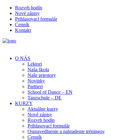
Rozvrh hodín
Nové zápisy
Prihlasovací formulár
Cenník
Kontakt
O NÁS
Lektori
Naša škola
Naše priestory
Novinky
Partneri
School of Dance – EN
Tanzschule – DE
KURZY
Aktuálne kurzy
Nové zápisy
Rozvrh hodín
Prihlasovací formulár
Ospravedlnenie a nahradenie tréningov
Cenník