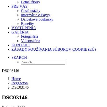
Letné tábory
PRE VÁS
Časté otázky
Informácie o Paysy
Darčekové poukážky
Benefity
VYSTÚPENIA
GALÉRIA
Fotogaléria
Videogaléria
KONTAKT
ZÁSADY POUŽÍVANIA SÚBOROV COOKIE (EÚ)
SEARCH
DSC03146
Home
Reggaeton
DSC03146
DSC03146