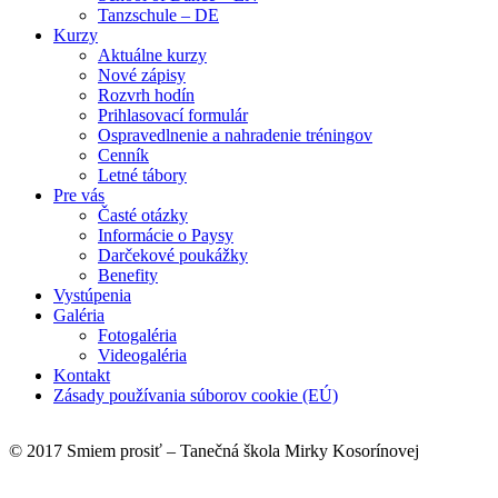
Tanzschule – DE
Kurzy
Aktuálne kurzy
Nové zápisy
Rozvrh hodín
Prihlasovací formulár
Ospravedlnenie a nahradenie tréningov
Cenník
Letné tábory
Pre vás
Časté otázky
Informácie o Paysy
Darčekové poukážky
Benefity
Vystúpenia
Galéria
Fotogaléria
Videogaléria
Kontakt
Zásady používania súborov cookie (EÚ)
© 2017 Smiem prosiť – Tanečná škola Mirky Kosorínovej