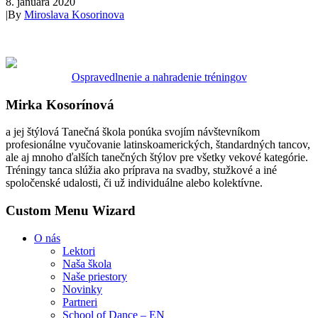
8. januára 2020
|
By
Miroslava Kosorinova
Ospravedlnenie a nahradenie tréningov
Mirka Kosorínová
a jej štýlová Tanečná škola ponúka svojím návštevníkom
profesionálne vyučovanie latinskoamerických, štandardných tancov,
ale aj mnoho ďalších tanečných štýlov pre všetky vekové kategórie.
Tréningy tanca slúžia ako príprava na svadby, stužkové a iné
spoločenské udalosti, či už individuálne alebo kolektívne.
Custom Menu Wizard
O nás
Lektori
Naša škola
Naše priestory
Novinky
Partneri
School of Dance – EN