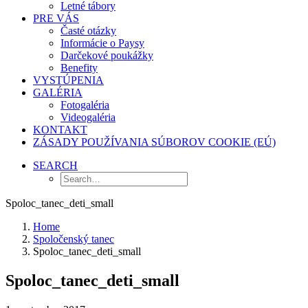
Letné tábory
PRE VÁS
Časté otázky
Informácie o Paysy
Darčekové poukážky
Benefity
VYSTÚPENIA
GALÉRIA
Fotogaléria
Videogaléria
KONTAKT
ZÁSADY POUŽÍVANIA SÚBOROV COOKIE (EÚ)
SEARCH
Spoloc_tanec_deti_small
Home
Spoločenský tanec
Spoloc_tanec_deti_small
Spoloc_tanec_deti_small