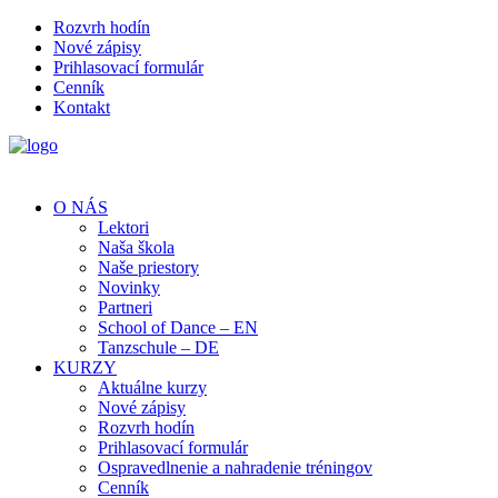
Rozvrh hodín
Nové zápisy
Prihlasovací formulár
Cenník
Kontakt
O NÁS
Lektori
Naša škola
Naše priestory
Novinky
Partneri
School of Dance – EN
Tanzschule – DE
KURZY
Aktuálne kurzy
Nové zápisy
Rozvrh hodín
Prihlasovací formulár
Ospravedlnenie a nahradenie tréningov
Cenník