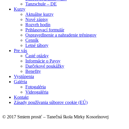
Tanzschule – DE
Kurzy
Aktuálne kurzy
Nové zápisy
Rozvrh hodín
Prihlasovací formulár
Ospravedlnenie a nahradenie tréningov
Cenník
Letné tábory
Pre vás
Časté otázky
Informácie o Paysy
Darčekové poukážky
Benefity
Vystúpenia
Galéria
Fotogaléria
Videogaléria
Kontakt
Zásady používania súborov cookie (EÚ)
© 2017 Smiem prosiť – Tanečná škola Mirky Kosorínovej