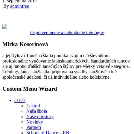
1. septembra 2017
|
By
adminfree
Ospravedlnenie a nahradenie tréningov
Mirka Kosorínová
a jej štýlová Tanečná škola ponúka svojím návštevníkom
profesionálne vyučovanie latinskoamerických, štandardných tancov,
ale aj mnoho ďalších tanečných štýlov pre všetky vekové kategórie.
Tréningy tanca slúžia ako príprava na svadby, stužkové a iné
spoločenské udalosti, či už individuálne alebo kolektívne.
Custom Menu Wizard
O nás
Lektori
Naša škola
Naše priestory
Novinky
Partneri
School of Dance – EN