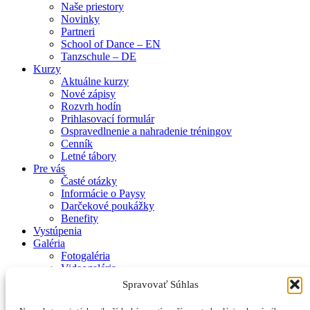
Naše priestory
Novinky
Partneri
School of Dance – EN
Tanzschule – DE
Kurzy
Aktuálne kurzy
Nové zápisy
Rozvrh hodín
Prihlasovací formulár
Ospravedlnenie a nahradenie tréningov
Cenník
Letné tábory
Pre vás
Časté otázky
Informácie o Paysy
Darčekové poukážky
Benefity
Vystúpenia
Galéria
Fotogaléria
Videogaléria
Kontakt
Spravovať Súhlas
Zásady používania súborov cookie (EÚ)