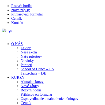
Rozvrh hodín
Nové zápisy
Prihlasovací formulár
Cenník
Kontakt
O NÁS
Lektori
Naša škola
Naše priestory
Novinky
Partneri
School of Dance – EN
Tanzschule – DE
KURZY
Aktuálne kurzy
Nové zápisy
Rozvrh hodín
Prihlasovací formulár
Ospravedlnenie a nahradenie tréningov
Cenník