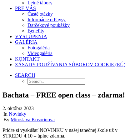
Letné tábory
PRE VÁS
Časté otázky
Informácie o Paysy
Darčekové poukážky
Benefity
VYSTÚPENIA
GALÉRIA
Fotogaléria
Videogaléria
KONTAKT
ZÁSADY POUŽÍVANIA SÚBOROV COOKIE (EÚ)
SEARCH
Bachata – FREE open class – zdarma!
2. októbra 2023
|
In
Novinky
|
By
Miroslava Kosorinova
Príďte si vyskúšať NOVINKU v našej tanečnej škole už v
STREDU 4.10 – úplne zdarma.