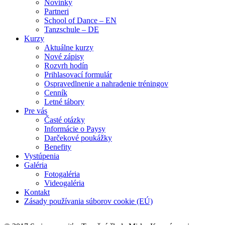
Novinky
Partneri
School of Dance – EN
Tanzschule – DE
Kurzy
Aktuálne kurzy
Nové zápisy
Rozvrh hodín
Prihlasovací formulár
Ospravedlnenie a nahradenie tréningov
Cenník
Letné tábory
Pre vás
Časté otázky
Informácie o Paysy
Darčekové poukážky
Benefity
Vystúpenia
Galéria
Fotogaléria
Videogaléria
Kontakt
Zásady používania súborov cookie (EÚ)