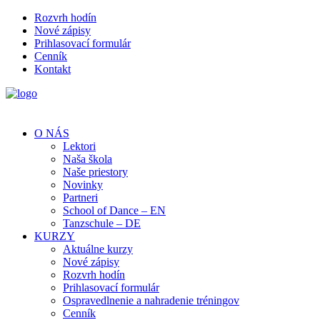
Rozvrh hodín
Nové zápisy
Prihlasovací formulár
Cenník
Kontakt
O NÁS
Lektori
Naša škola
Naše priestory
Novinky
Partneri
School of Dance – EN
Tanzschule – DE
KURZY
Aktuálne kurzy
Nové zápisy
Rozvrh hodín
Prihlasovací formulár
Ospravedlnenie a nahradenie tréningov
Cenník