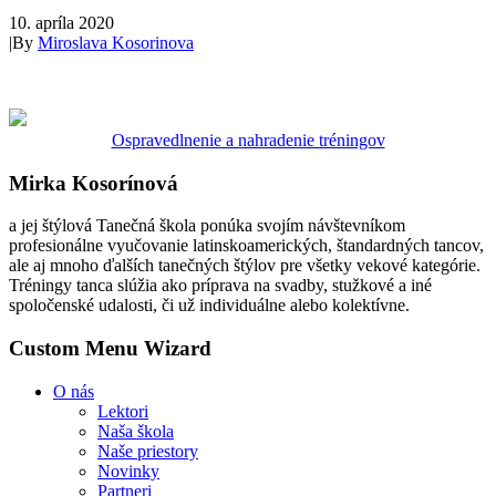
10. apríla 2020
|
By
Miroslava Kosorinova
Ospravedlnenie a nahradenie tréningov
Mirka Kosorínová
a jej štýlová Tanečná škola ponúka svojím návštevníkom
profesionálne vyučovanie latinskoamerických, štandardných tancov,
ale aj mnoho ďalších tanečných štýlov pre všetky vekové kategórie.
Tréningy tanca slúžia ako príprava na svadby, stužkové a iné
spoločenské udalosti, či už individuálne alebo kolektívne.
Custom Menu Wizard
O nás
Lektori
Naša škola
Naše priestory
Novinky
Partneri