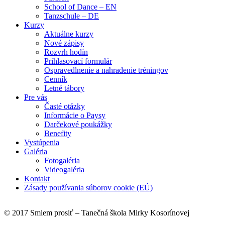
School of Dance – EN
Tanzschule – DE
Kurzy
Aktuálne kurzy
Nové zápisy
Rozvrh hodín
Prihlasovací formulár
Ospravedlnenie a nahradenie tréningov
Cenník
Letné tábory
Pre vás
Časté otázky
Informácie o Paysy
Darčekové poukážky
Benefity
Vystúpenia
Galéria
Fotogaléria
Videogaléria
Kontakt
Zásady používania súborov cookie (EÚ)
© 2017 Smiem prosiť – Tanečná škola Mirky Kosorínovej