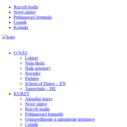
Rozvrh hodín
Nové zápisy
Prihlasovací formulár
Cenník
Kontakt
O NÁS
Lektori
Naša škola
Naše priestory
Novinky
Partneri
School of Dance – EN
Tanzschule – DE
KURZY
Aktuálne kurzy
Nové zápisy
Rozvrh hodín
Prihlasovací formulár
Ospravedlnenie a nahradenie tréningov
Cenník