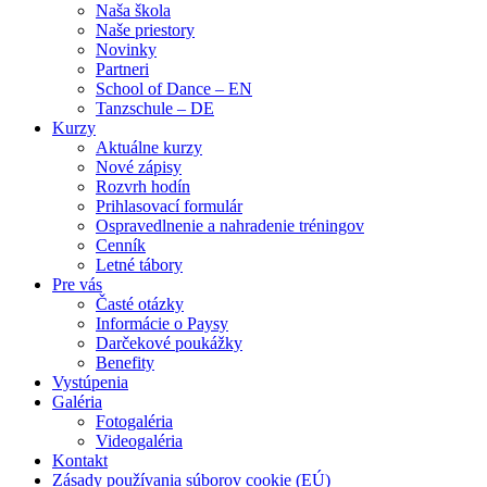
Naša škola
Naše priestory
Novinky
Partneri
School of Dance – EN
Tanzschule – DE
Kurzy
Aktuálne kurzy
Nové zápisy
Rozvrh hodín
Prihlasovací formulár
Ospravedlnenie a nahradenie tréningov
Cenník
Letné tábory
Pre vás
Časté otázky
Informácie o Paysy
Darčekové poukážky
Benefity
Vystúpenia
Galéria
Fotogaléria
Videogaléria
Kontakt
Zásady používania súborov cookie (EÚ)