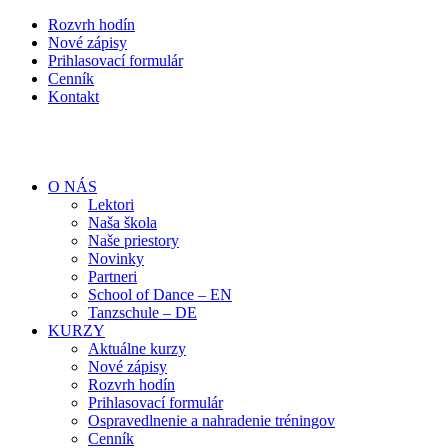
Rozvrh hodín
Nové zápisy
Prihlasovací formulár
Cenník
Kontakt
O NÁS
Lektori
Naša škola
Naše priestory
Novinky
Partneri
School of Dance – EN
Tanzschule – DE
KURZY
Aktuálne kurzy
Nové zápisy
Rozvrh hodín
Prihlasovací formulár
Ospravedlnenie a nahradenie tréningov
Cenník