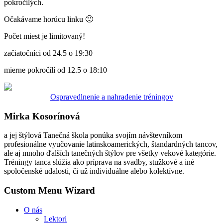
pokročilých.
Očakávame horúcu linku 🙂
Počet miest je limitovaný!
začiatočníci od 24.5 o 19:30
mierne pokročilí od 12.5 o 18:10
Ospravedlnenie a nahradenie tréningov
Mirka Kosorínová
a jej štýlová Tanečná škola ponúka svojím návštevníkom
profesionálne vyučovanie latinskoamerických, štandardných tancov,
ale aj mnoho ďalších tanečných štýlov pre všetky vekové kategórie.
Tréningy tanca slúžia ako príprava na svadby, stužkové a iné
spoločenské udalosti, či už individuálne alebo kolektívne.
Custom Menu Wizard
O nás
Lektori