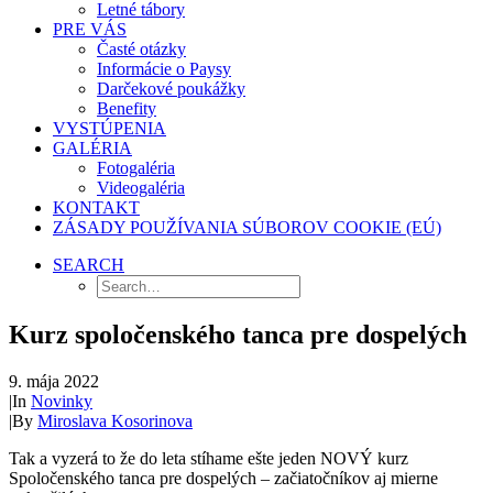
Letné tábory
PRE VÁS
Časté otázky
Informácie o Paysy
Darčekové poukážky
Benefity
VYSTÚPENIA
GALÉRIA
Fotogaléria
Videogaléria
KONTAKT
ZÁSADY POUŽÍVANIA SÚBOROV COOKIE (EÚ)
SEARCH
Kurz spoločenského tanca pre dospelých
9. mája 2022
|
In
Novinky
|
By
Miroslava Kosorinova
Tak a vyzerá to že do leta stíhame ešte jeden NOVÝ kurz
Spoločenského tanca pre dospelých – začiatočníkov aj mierne