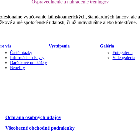
Ospravedlnenie a nahradenie tréningov
ofesionálne vyučovanie latinskoamerických, štandardných tancov, ale 
žkové a iné spoločenské udalosti, či už individuálne alebo kolektívne.
re vás
Vystúpenia
Galéria
Časté otázky
Fotogaléria
Informácie o Paysy
Videogaléria
Darčekové poukážky
Benefity
Ochrana osobných údajov
Všeobecné obchodné podmienky