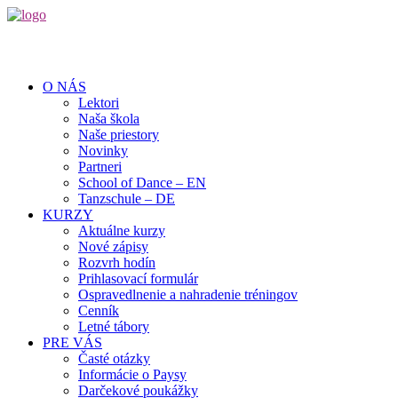
O NÁS
Lektori
Naša škola
Naše priestory
Novinky
Partneri
School of Dance – EN
Tanzschule – DE
KURZY
Aktuálne kurzy
Nové zápisy
Rozvrh hodín
Prihlasovací formulár
Ospravedlnenie a nahradenie tréningov
Cenník
Letné tábory
PRE VÁS
Časté otázky
Informácie o Paysy
Darčekové poukážky