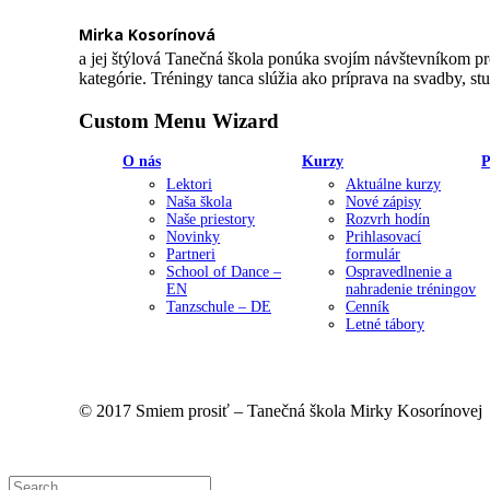
Mirka Kosorínová
a jej štýlová Tanečná škola ponúka svojím návštevníkom pr
kategórie. Tréningy tanca slúžia ako príprava na svadby, stu
Custom Menu Wizard
O nás
Kurzy
P
Lektori
Aktuálne kurzy
Naša škola
Nové zápisy
Naše priestory
Rozvrh hodín
Novinky
Prihlasovací
Partneri
formulár
School of Dance –
Ospravedlnenie a
EN
nahradenie tréningov
Tanzschule – DE
Cenník
Letné tábory
© 2017 Smiem prosiť – Tanečná škola Mirky Kosorínovej