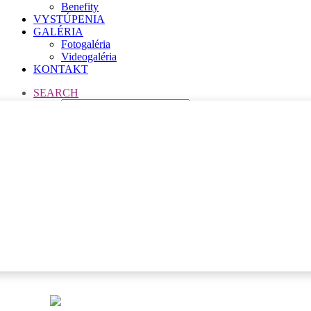
Benefity
VYSTÚPENIA
GALÉRIA
Fotogaléria
Videogaléria
KONTAKT
SEARCH
_AGO5821
Home
Novinky
OTVORILI SME!
_AGO5821
_AGO5821
17. novembra 2020