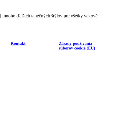
aj mnoho ďalších tanečných štýlov pre všetky vekové
Kontakt
Zásady používania
súborov cookie (EÚ)