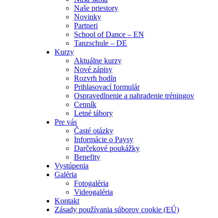
Naše priestory
Novinky
Partneri
School of Dance – EN
Tanzschule – DE
Kurzy
Aktuálne kurzy
Nové zápisy
Rozvrh hodín
Prihlasovací formulár
Ospravedlnenie a nahradenie tréningov
Cenník
Letné tábory
Pre vás
Časté otázky
Informácie o Paysy
Darčekové poukážky
Benefity
Vystúpenia
Galéria
Fotogaléria
Videogaléria
Kontakt
Zásady používania súborov cookie (EÚ)