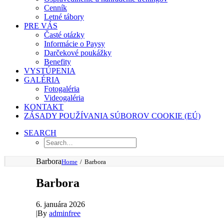
Cenník
Letné tábory
PRE VÁS
Časté otázky
Informácie o Paysy
Darčekové poukážky
Benefity
VYSTÚPENIA
GALÉRIA
Fotogaléria
Videogaléria
KONTAKT
ZÁSADY POUŽÍVANIA SÚBOROV COOKIE (EÚ)
SEARCH
Barbora
Home
Barbora
Barbora
6. januára 2026
|
By
adminfree