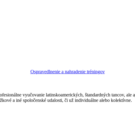
Ospravedlnenie a nahradenie tréningov
ofesionálne vyučovanie latinskoamerických, štandardných tancov, ale 
žkové a iné spoločenské udalosti, či už individuálne alebo kolektívne.