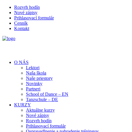
Rozvrh hodín
Nové zápisy
Prihlasovací formulár
Cenník
Kontakt
O NÁS
Lektori
Naša škola
Naše priestory
Novinky
Partneri
School of Dance – EN
Tanzschule – DE
KURZY
Aktuálne kurzy
Nové zápisy
Rozvrh hodín
Prihlasovací formulár
Ospravedlnenie a nahradenie tréningov