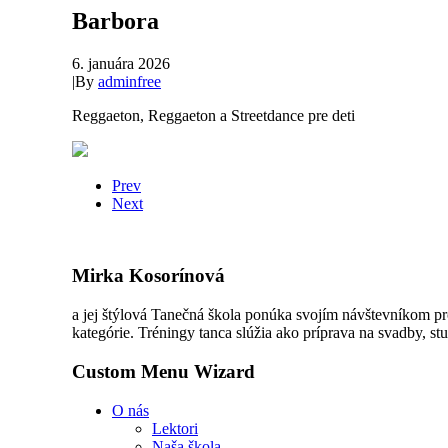
Barbora
6. januára 2026
|
By
adminfree
Reggaeton, Reggaeton a Streetdance pre deti
Prev
Next
Mirka Kosorínová
a jej štýlová Tanečná škola ponúka svojím návštevníkom pr
kategórie. Tréningy tanca slúžia ako príprava na svadby, stu
Custom Menu Wizard
O nás
Lektori
Naša škola