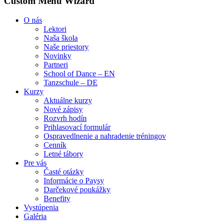
Custom Menu Wizard
O nás
Lektori
Naša škola
Naše priestory
Novinky
Partneri
School of Dance – EN
Tanzschule – DE
Kurzy
Aktuálne kurzy
Nové zápisy
Rozvrh hodín
Prihlasovací formulár
Ospravedlnenie a nahradenie tréningov
Cenník
Letné tábory
Pre vás
Časté otázky
Informácie o Paysy
Darčekové poukážky
Benefity
Vystúpenia
Galéria