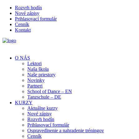
Rozvrh hodín
Nové zápisy
Prihlasovací formulár
Cenník
Kontakt
O NÁS
Lektori
Naša škola
Naše priestory
Novinky
Partneri
School of Dance – EN
Tanzschule – DE
KURZY
Aktuálne kurzy
Nové zápisy
Rozvrh hodín
Prihlasovací formulár
Ospravedlnenie a nahradenie tréningov
Cenník