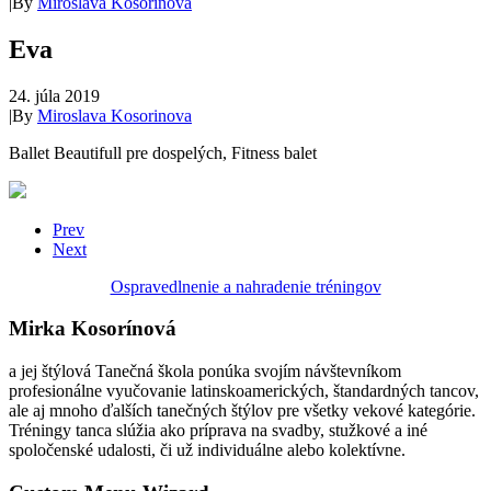
|
By
Miroslava Kosorinova
Eva
24. júla 2019
|
By
Miroslava Kosorinova
Ballet Beautifull pre dospelých, Fitness balet
Prev
Next
Ospravedlnenie a nahradenie tréningov
Mirka Kosorínová
a jej štýlová Tanečná škola ponúka svojím návštevníkom
profesionálne vyučovanie latinskoamerických, štandardných tancov,
ale aj mnoho ďalších tanečných štýlov pre všetky vekové kategórie.
Tréningy tanca slúžia ako príprava na svadby, stužkové a iné
spoločenské udalosti, či už individuálne alebo kolektívne.