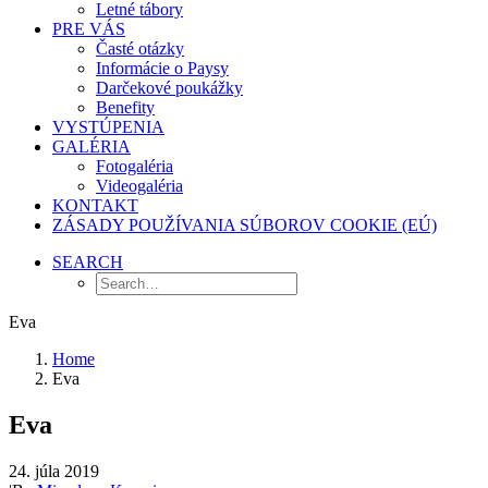
Letné tábory
PRE VÁS
Časté otázky
Informácie o Paysy
Darčekové poukážky
Benefity
VYSTÚPENIA
GALÉRIA
Fotogaléria
Videogaléria
KONTAKT
ZÁSADY POUŽÍVANIA SÚBOROV COOKIE (EÚ)
SEARCH
Eva
Home
Eva
Eva
24. júla 2019