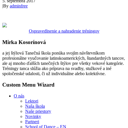
5. septembra 2017
|
By
adminfree
Ospravedlnenie a nahradenie tréningov
Mirka Kosorínová
a jej štýlová Tanečná škola ponúka svojím návštevníkom
profesionálne vyučovanie latinskoamerických, štandardných tancov,
ale aj mnoho ďalších tanečných štýlov pre všetky vekové kategórie.
Tréningy tanca slúžia ako príprava na svadby, stužkové a iné
spoločenské udalosti, či už individuálne alebo kolektívne.
Custom Menu Wizard
O nás
Lektori
Naša škola
Naše priestory
Novinky
Partneri
School of Dance – EN