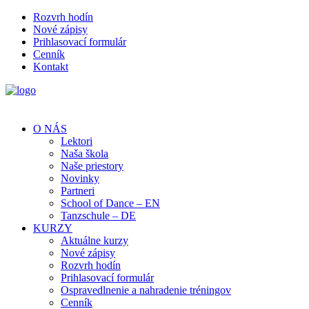
Rozvrh hodín
Nové zápisy
Prihlasovací formulár
Cenník
Kontakt
O NÁS
Lektori
Naša škola
Naše priestory
Novinky
Partneri
School of Dance – EN
Tanzschule – DE
KURZY
Aktuálne kurzy
Nové zápisy
Rozvrh hodín
Prihlasovací formulár
Ospravedlnenie a nahradenie tréningov
Cenník