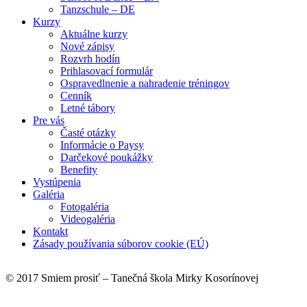
Tanzschule – DE
Kurzy
Aktuálne kurzy
Nové zápisy
Rozvrh hodín
Prihlasovací formulár
Ospravedlnenie a nahradenie tréningov
Cenník
Letné tábory
Pre vás
Časté otázky
Informácie o Paysy
Darčekové poukážky
Benefity
Vystúpenia
Galéria
Fotogaléria
Videogaléria
Kontakt
Zásady používania súborov cookie (EÚ)
© 2017 Smiem prosiť – Tanečná škola Mirky Kosorínovej