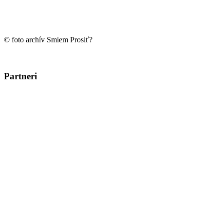
© foto archív Smiem Prosiť?
Partneri