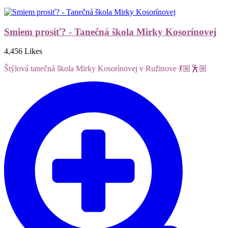
Smiem prosiť? - Tanečná škola Mirky Kosorínovej
4,456 Likes
Štýlová tanečná škola Mirky Kosorínovej v Ružinove 💃🏼🕺🏼