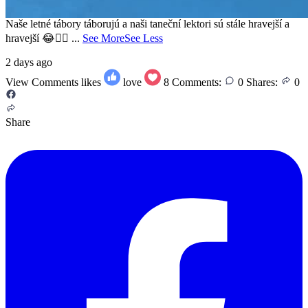
Naše letné tábory táborujú a naši taneční lektori sú stále hravejší a
hravejší 😂👌🏻
...
See More
See Less
2 days ago
View Comments
likes
love
8
Comments:
0
Shares:
0
Share