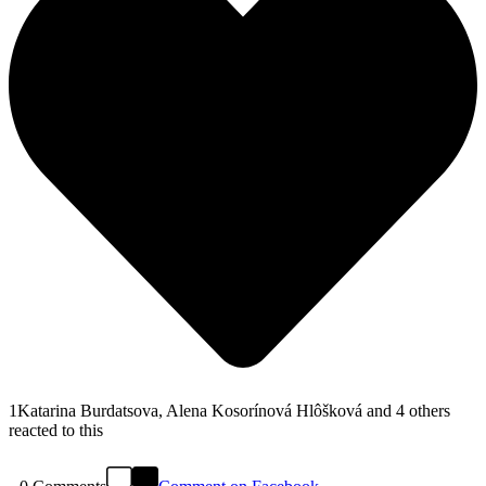
1
Katarina Burdatsova
,
Alena Kosorínová Hlôšková
and 4 others
reacted to this