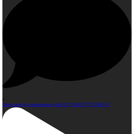
0
Open post by smiemprosit with ID 17940577575294533