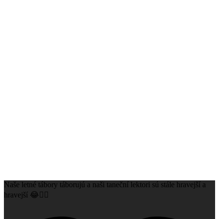
Naše letné tábory táborujú a naši taneční lektori sú stále hravejší a
hravejší 😂👌🏻