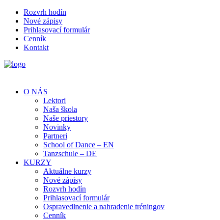
Rozvrh hodín
Nové zápisy
Prihlasovací formulár
Cenník
Kontakt
O NÁS
Lektori
Naša škola
Naše priestory
Novinky
Partneri
School of Dance – EN
Tanzschule – DE
KURZY
Aktuálne kurzy
Nové zápisy
Rozvrh hodín
Prihlasovací formulár
Ospravedlnenie a nahradenie tréningov
Cenník