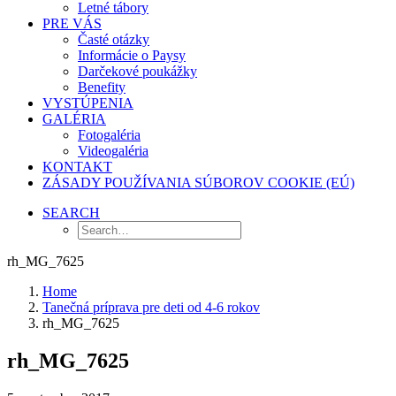
Letné tábory
PRE VÁS
Časté otázky
Informácie o Paysy
Darčekové poukážky
Benefity
VYSTÚPENIA
GALÉRIA
Fotogaléria
Videogaléria
KONTAKT
ZÁSADY POUŽÍVANIA SÚBOROV COOKIE (EÚ)
SEARCH
rh_MG_7625
Home
Tanečná príprava pre deti od 4-6 rokov
rh_MG_7625
rh_MG_7625