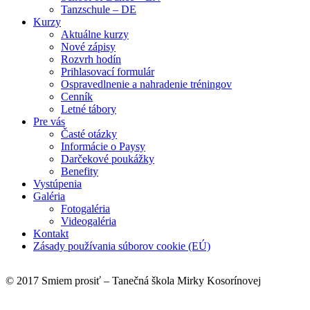
Tanzschule – DE
Kurzy
Aktuálne kurzy
Nové zápisy
Rozvrh hodín
Prihlasovací formulár
Ospravedlnenie a nahradenie tréningov
Cenník
Letné tábory
Pre vás
Časté otázky
Informácie o Paysy
Darčekové poukážky
Benefity
Vystúpenia
Galéria
Fotogaléria
Videogaléria
Kontakt
Zásady používania súborov cookie (EÚ)
© 2017 Smiem prosiť – Tanečná škola Mirky Kosorínovej