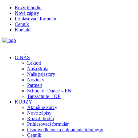
Rozvrh hodín
Nové zápisy
Prihlasovací formulár
Cenník
Kontakt
O NÁS
Lektori
Naša škola
Naše priestory
Novinky
Partneri
School of Dance – EN
Tanzschule – DE
KURZY
Aktuálne kurzy
Nové zápisy
Rozvrh hodín
Prihlasovací formulár
Ospravedlnenie a nahradenie tréningov
Cenník