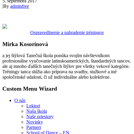
5. septembra 2017
|
By
adminfree
Ospravedlnenie a nahradenie tréningov
Mirka Kosorínová
a jej štýlová Tanečná škola ponúka svojím návštevníkom
profesionálne vyučovanie latinskoamerických, štandardných tancov,
ale aj mnoho ďalších tanečných štýlov pre všetky vekové kategórie.
Tréningy tanca slúžia ako príprava na svadby, stužkové a iné
spoločenské udalosti, či už individuálne alebo kolektívne.
Custom Menu Wizard
O nás
Lektori
Naša škola
Naše priestory
Novinky
Partneri
School of Dance – EN