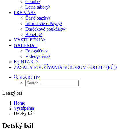
Cenník
Letné tábory
PRE VÁS
Časté otázky
Informácie o Paysy
Darčekové poukážky
Benefity
VYSTÚPENIA
GALÉRIA
Fotogaléria
Videogaléria
KONTAKT
ZÁSADY POUŽÍVANIA SÚBOROV COOKIE (EÚ)
SEARCH
Detský bál
Home
Vystúpenia
Detský bál
Detský bál