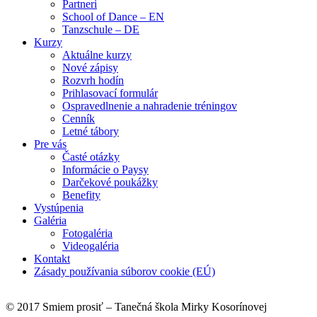
Partneri
School of Dance – EN
Tanzschule – DE
Kurzy
Aktuálne kurzy
Nové zápisy
Rozvrh hodín
Prihlasovací formulár
Ospravedlnenie a nahradenie tréningov
Cenník
Letné tábory
Pre vás
Časté otázky
Informácie o Paysy
Darčekové poukážky
Benefity
Vystúpenia
Galéria
Fotogaléria
Videogaléria
Kontakt
Zásady používania súborov cookie (EÚ)
© 2017 Smiem prosiť – Tanečná škola Mirky Kosorínovej