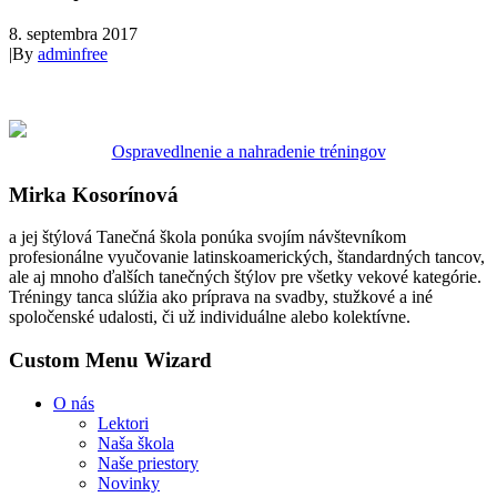
8. septembra 2017
|
By
adminfree
Ospravedlnenie a nahradenie tréningov
Mirka Kosorínová
a jej štýlová Tanečná škola ponúka svojím návštevníkom
profesionálne vyučovanie latinskoamerických, štandardných tancov,
ale aj mnoho ďalších tanečných štýlov pre všetky vekové kategórie.
Tréningy tanca slúžia ako príprava na svadby, stužkové a iné
spoločenské udalosti, či už individuálne alebo kolektívne.
Custom Menu Wizard
O nás
Lektori
Naša škola
Naše priestory
Novinky