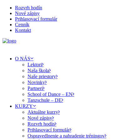
Rozvrh hodín
Nové zápisy
Prihlasovací formulár
Cenník
Kontakt
O NÁS
Lektori
Naša škola
Naše priestory
Novinky
Partneri
School of Dance – EN
Tanzschule – DE
KURZY
Aktuálne kurzy
Nové zápisy
Rozvrh hodín
Prihlasovací formulár
Ospravedlnenie a nahradenie tréningov