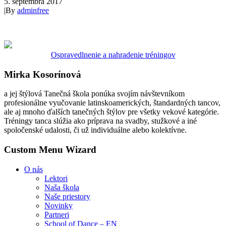
5. septembra 2017
|
By
adminfree
Ospravedlnenie a nahradenie tréningov
Mirka Kosorínová
a jej štýlová Tanečná škola ponúka svojím návštevníkom
profesionálne vyučovanie latinskoamerických, štandardných tancov,
ale aj mnoho ďalších tanečných štýlov pre všetky vekové kategórie.
Tréningy tanca slúžia ako príprava na svadby, stužkové a iné
spoločenské udalosti, či už individuálne alebo kolektívne.
Custom Menu Wizard
O nás
Lektori
Naša škola
Naše priestory
Novinky
Partneri
School of Dance – EN