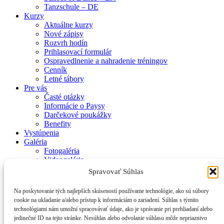
Tanzschule – DE
Kurzy
Aktuálne kurzy
Nové zápisy
Rozvrh hodín
Prihlasovací formulár
Ospravedlnenie a nahradenie tréningov
Cenník
Letné tábory
Pre vás
Časté otázky
Informácie o Paysy
Darčekové poukážky
Benefity
Vystúpenia
Galéria
Fotogaléria
Videogaléria
Kontakt
Spravovať Súhlas
Zásady používania súborov cookie (EÚ)
Na poskytovanie tých najlepších skúseností používame technológie, ako sú súbory
cookie na ukladanie a/alebo prístup k informáciám o zariadení. Súhlas s týmito
© 2017 Smiem prosiť – Tanečná škola Mirky Kosorínovej
technológiami nám umožní spracovávať údaje, ako je správanie pri prehliadaní alebo
jedinečné ID na tejto stránke. Nesúhlas alebo odvolanie súhlasu môže nepriaznivo