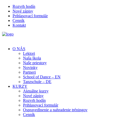
Rozvrh hodín
Nové zápisy
Prihlasovací formulár
Cenník
Kontakt
O NÁS
Lektori
Naša škola
Naše priestory
Novinky
Partneri
School of Dance – EN
Tanzschule – DE
KURZY
Aktuálne kurzy
Nové zápisy
Rozvrh hodín
Prihlasovací formulár
Ospravedlnenie a nahradenie tréningov
Cenník