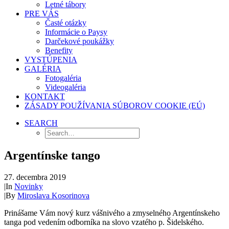
Letné tábory
PRE VÁS
Časté otázky
Informácie o Paysy
Darčekové poukážky
Benefity
VYSTÚPENIA
GALÉRIA
Fotogaléria
Videogaléria
KONTAKT
ZÁSADY POUŽÍVANIA SÚBOROV COOKIE (EÚ)
SEARCH
Argentínske tango
27. decembra 2019
|
In
Novinky
|
By
Miroslava Kosorinova
Prinášame Vám nový kurz vášnivého a zmyselného Argentínskeho
tanga pod vedením odborníka na slovo vzatého p. Šidelského.