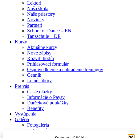
Lektori
Naša škola
Naše priestory
Novinky
Partneri
School of Dance – EN
Tanzschule – DE
Kurzy
Aktuálne kurzy
Nové zápisy
Rozvrh hodín
Prihlasovací formulár
Ospravedlnenie a nahradenie tréningov
Cenník
Letné tábory
Pre vás
Časté otázky
Informácie o Paysy
Darčekové poukážky
Benefity
Vystúpenia
Galéria
Fotogaléria
Videogaléria
Kontakt
Spravovať Súhlas