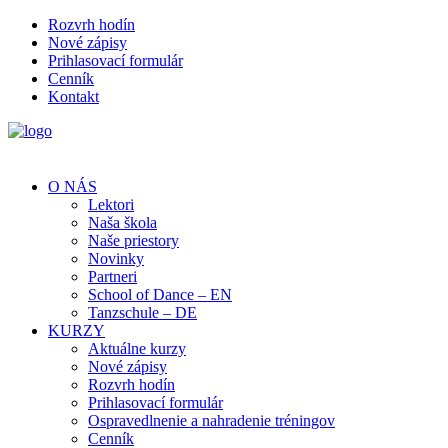
Rozvrh hodín
Nové zápisy
Prihlasovací formulár
Cenník
Kontakt
O NÁS
Lektori
Naša škola
Naše priestory
Novinky
Partneri
School of Dance – EN
Tanzschule – DE
KURZY
Aktuálne kurzy
Nové zápisy
Rozvrh hodín
Prihlasovací formulár
Ospravedlnenie a nahradenie tréningov
Cenník