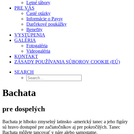
Letné tábory
PRE VÁS
Časté otázky
Informácie o Paysy
Darčekové poukážky
Benefity
VYSTÚPENIA
GALÉRIA
Fotogaléria
Videogaléria
KONTAKT
ZÁSADY POUŽÍVANIA SÚBOROV COOKIE (EÚ)
SEARCH
Bachata
pre dospelých
Bachata je hlboko zmyselný latinsko -americký tanec a jeho figúry
sú hravo dostupné pre začiatočníkov aj pre pokročilých. Tanec
Bachata môžete tancovať v páre alebo samostatne.