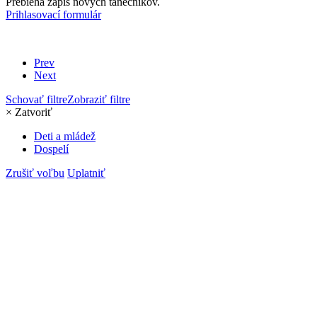
Prebieha zápis nových tanečníkov.
Prihlasovací formulár
Prev
Next
Schovať filtre
Zobraziť filtre
×
Zatvoriť
Deti a mládež
Dospelí
Zrušiť voľbu
Uplatniť