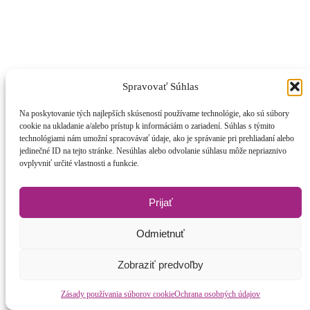
Spravovať Súhlas
Na poskytovanie tých najlepších skúseností používame technológie, ako sú súbory
cookie na ukladanie a/alebo prístup k informáciám o zariadení. Súhlas s týmito
technológiami nám umožní spracovávať údaje, ako je správanie pri prehliadaní alebo
jedinečné ID na tejto stránke. Nesúhlas alebo odvolanie súhlasu môže nepriaznivo
ovplyvniť určité vlastnosti a funkcie.
Belly Dance
Prijať
orientálny brušný tanec
Odmietnuť
Zobraziť predvoľby
Zásady používania súborov cookie
Ochrana osobných údajov