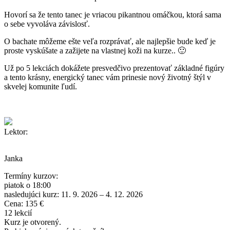
Hovorí sa že tento tanec je vriacou pikantnou omáčkou, ktorá sama
o sebe vyvoláva závislosť.
O bachate môžeme ešte veľa rozprávať, ale najlepšie bude keď je
proste vyskúšate a zažijete na vlastnej koži na kurze.. 🙂
Už po 5 lekciách dokážete presvedčivo prezentovať základné figúry
a tento krásny, energický tanec vám prinesie nový životný štýl v
skvelej komunite ľudí.
Lektor:
Janka
Termíny kurzov:
piatok o
18:00
nasledujúci kurz:
11. 9. 2026 – 4. 12. 2026
Cena:
135 €
12 lekcií
Kurz je otvorený.