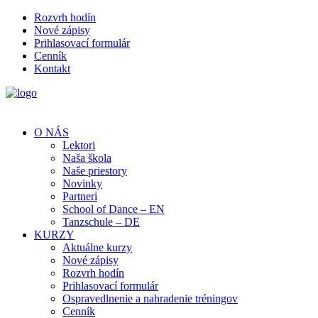
Rozvrh hodín
Nové zápisy
Prihlasovací formulár
Cenník
Kontakt
O NÁS
Lektori
Naša škola
Naše priestory
Novinky
Partneri
School of Dance – EN
Tanzschule – DE
KURZY
Aktuálne kurzy
Nové zápisy
Rozvrh hodín
Prihlasovací formulár
Ospravedlnenie a nahradenie tréningov
Cenník